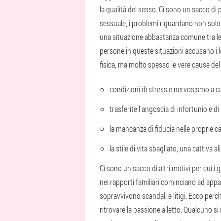
la qualità del sesso. Ci sono un sacco di 
sessuale, i problemi riguardano non solo g
una situazione abbastanza comune tra le 
persone in queste situazioni accusano i l
fisica, ma molto spesso le vere cause del
condizioni di stress e nervosismo a c
trasferite l'angoscia di infortunio e di
la mancanza di fiducia nelle proprie ca
la stile di vita sbagliato, una cattiva a
Ci sono un sacco di altri motivi per cui 
nei rapporti familiari cominciano ad appa
sopravvivono scandali e litigi. Ecco perch
ritrovare la passione a letto. Qualcuno si 