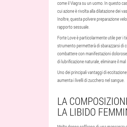
come il Viagra su un uomo. In questo cas
cui azione è rivolta alla dilatazione dei 
Inoltre, questa polvere preparazione vel
rapporto sessuale.
Forte Love è particolarmente utile per i t
strumento permetterà di sbarazzarsi di co
combattere con manifestazioni dolorose,
di lubrificazione naturale, eliminare il mal
Uno dei principali vantaggi di eccitazion
aumenta i livelli di zucchero nel sangue.
LA COMPOSIZION
LA LIBIDO FEMMI
Molte donne soffrono di una mancanza di d