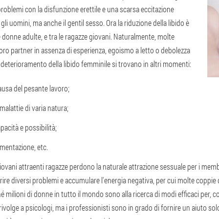
problemi con la disfunzione erettile e una scarsa eccitazione
li uomini, ma anche il gentil sesso. Ora la riduzione della libido è
donne adulte, e tra le ragazze giovani. Naturalmente, molte
oro partner in assenza di esperienza, egoismo a letto o debolezza
 deterioramento della libido femminile si trovano in altri momenti:
ausa del pesante lavoro;
 malattie di varia natura;
pacità e possibilità;
limentazione, etc.
i giovani attraenti ragazze perdono la naturale attrazione sessuale per i me
rire diversi problemi e accumulare l'energia negativa, per cui molte coppie
é milioni di donne in tutto il mondo sono alla ricerca di modi efficaci per,
rivolge a psicologi, ma i professionisti sono in grado di fornire un aiuto solo