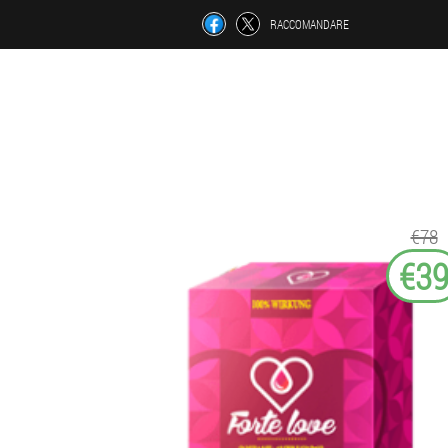
RACCOMANDARE
€78
€3