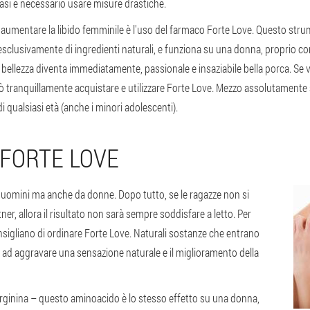
asi è necessario usare misure drastiche.
er aumentare la libido femminile è l'uso del farmaco Forte Love. Questo str
 esclusivamente di ingredienti naturali, e funziona su una donna, proprio 
ellezza diventa immediatamente, passionale e insaziabile bella porca. Se vo
uò tranquillamente acquistare e utilizzare Forte Love. Mezzo assolutamente 
 qualsiasi età (anche i minori adolescenti).
FORTE LOVE
 uomini ma anche da donne. Dopo tutto, se le ragazze non si
er, allora il risultato non sarà sempre soddisfare a letto. Per
nsigliano di ordinare Forte Love. Naturali sostanze che entrano
ad aggravare una sensazione naturale e il miglioramento della
-arginina – questo aminoacido è lo stesso effetto su una donna,