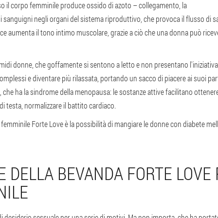
o il corpo femminile produce ossido di azoto – collegamento, la
vasi sanguigni negli organi del sistema riproduttivo, che provoca il flusso di
oce aumenta il tono intimo muscolare, grazie a ciò che una donna può ricev
imidi donne, che goffamente si sentono a letto e non presentano l'iniziativa 
mplessi e diventare più rilassata, portando un sacco di piacere ai suoi part
 che ha la sindrome della menopausa: le sostanze attive facilitano otten
 di testa, normalizzare il battito cardiaco.
e femminile Forte Love è la possibilità di mangiare le donne con diabete me
E DELLA BEVANDA FORTE LOVE
NILE
esiderio sessuale per una serie di motivi. Ma non importa, che ha portato a